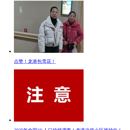
点赞！龙港包雪花！