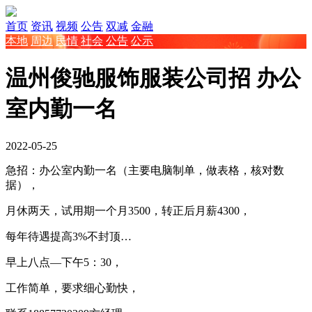
首页
资讯
视频
公告
双减
金融
本地
周边
民情
社会
公告
公示
温州俊驰服饰服装公司招 办公
室内勤一名
2022-05-25
急招：办公室内勤一名（主要电脑制单，做表格，核对数
据），
月休两天，试用期一个月3500，转正后月薪4300，
每年待遇提高3%不封顶…
早上八点—下午5：30，
工作简单，要求细心勤快，