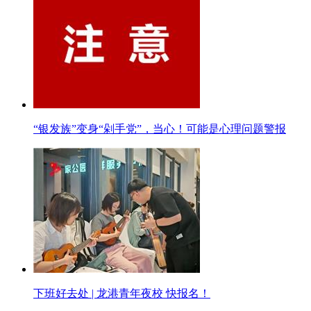
“银发族”变身“剁手党”，当心！可能是心理问题警报
下班好去处 | 龙港青年夜校 快报名！