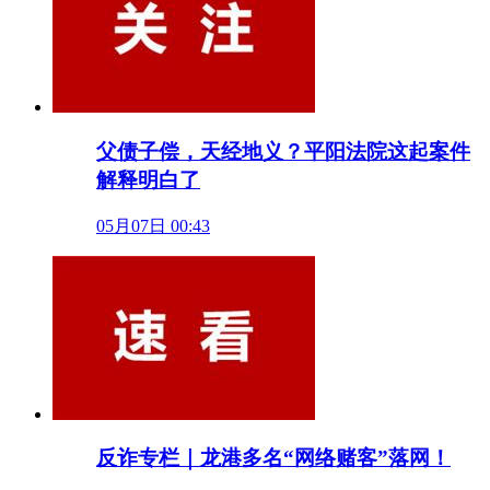
父债子偿，天经地义？平阳法院这起案件
解释明白了
05月07日 00:43
反诈专栏｜龙港多名“网络赌客”落网！