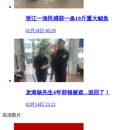
浙江一渔民捕获一条10斤重大鲳鱼
02月18日 00:29
龙港杨先生4年前钱被盗...追回了！
02月14日 23:21
高清图片