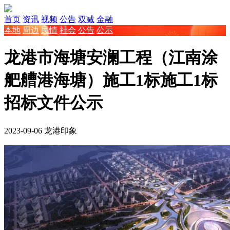
首页
资讯
视频
公告
双减
金融
本地
周边
民情
社会
公告
公示
龙港市海塘安澜工程（江南涂
舥艚港海塘）施工1标施工1标
招标文件公示
2023-09-06
龙港印象