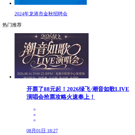
2024年龙港市金秋招聘会
热门推荐
开票了88元起！2026绿飞·潮音如歌LIVE
演唱会抢票攻略火速奉上！
08月01日 18:27