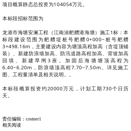
项目概算静态总投资为104054万元。
本标段招标范围为
龙港市海塘安澜工程（江南涂舥艚港海塘）施工1标：本
标段建设范围为舥艚堤桩号舥艚0+000~桩号舥艚
3+498.16m，主要建设内容为塘顶高程加高（含堤顶铺
装）、新建防浪墙加高、防汛道路高程加高、背坡加高
回填、新建旱闸3座。加固后海塘塘顶高程为
6.40~6.20m，防浪墙顶高程7.70~7.50m。详见施工
图、工程量清单及相关说明。。
本标段概算投资约20000万元，计划工期730个日历
天。
责任编辑：costner1
相关阅读