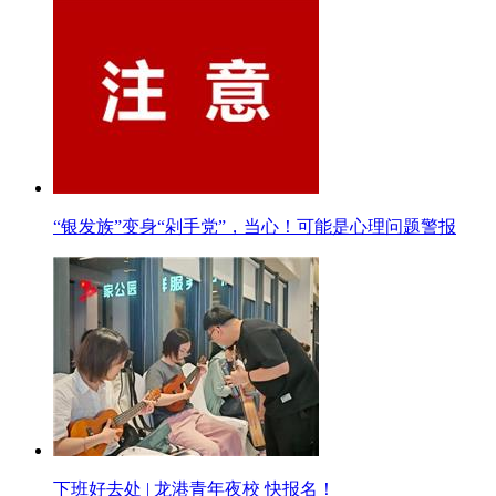
“银发族”变身“剁手党”，当心！可能是心理问题警报
下班好去处 | 龙港青年夜校 快报名！