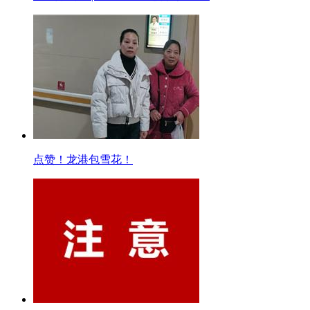
点赞！龙港包雪花！