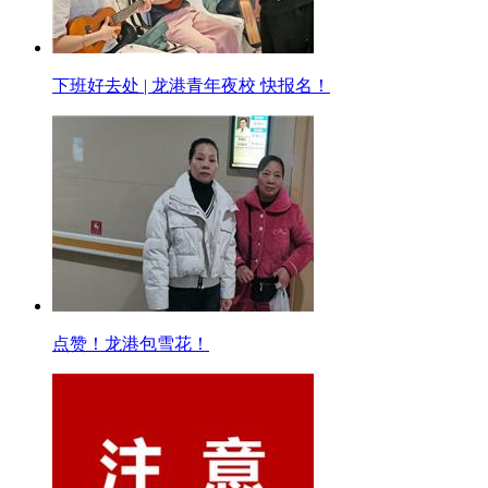
下班好去处 | 龙港青年夜校 快报名！
点赞！龙港包雪花！