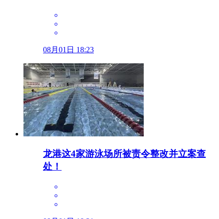
08月01日 18:23
龙港这4家游泳场所被责令整改并立案查
处！