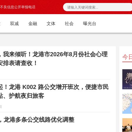
不良信息公开举报电话
发
双减
金融
文体
社会
曝光台
，我来倾听！龙港市2026年8月份社会心理
今
安排表请查收！
 日起！龙港 K002 路公交增开班次，便捷市民
站、护航夜归旅客
前
起，龙港多条公交线路优化调整