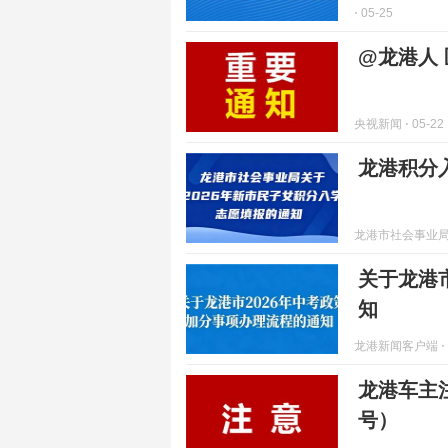
⋅ 05-25
@龙港人
央视新闻
⋅ 05-22
龙港积分
龙港市社会事业
关于龙港
知
龙港新闻客户端
⋅
龙港车主
号）