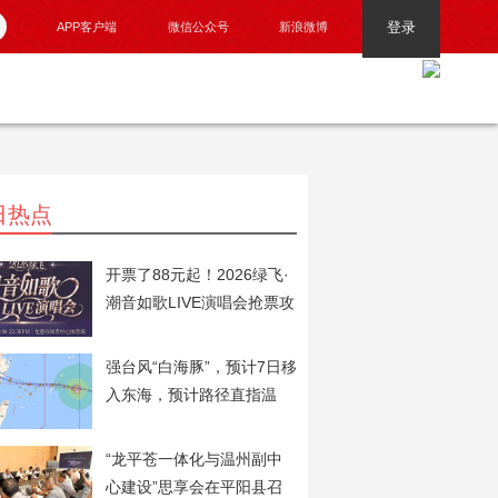
登录
APP客户端
微信公众号
新浪微博
日热点
开票了88元起！2026绿飞·
潮音如歌LIVE演唱会抢票攻
略火速奉上！
强台风“白海豚”，预计7日移
入东海，预计路径直指温
州！
“龙平苍一体化与温州副中
心建设”思享会在平阳县召