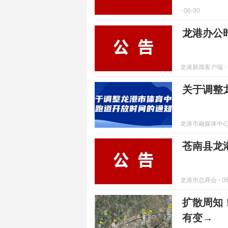
⋅ 06-30
龙港办公
龙港新闻客户端
⋅
关于调整
龙港市融媒体中
苍南县龙
龙港市总商会
⋅ 0
扩散周知
有变→