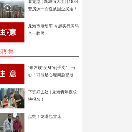
看龙港 | 新城恒大项目1834
套房源一次性被国企买走！
用于安置房。
龙港市电动车 今起实行牌码
合一牌照
彩图集
“银发族”变身“剁手党”，当
心！可能是心理问题警报
下班好去处 | 龙港青年夜校
快报名！
点赞！龙港包雪花！