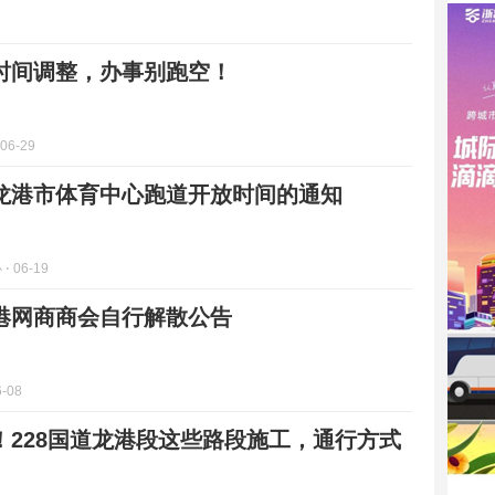
时间调整，办事别跑空！
 06-29
龙港市体育中心跑道开放时间的通知
心
⋅ 06-19
港网商商会自行解散公告
6-08
！228国道龙港段这些路段施工，通行方式