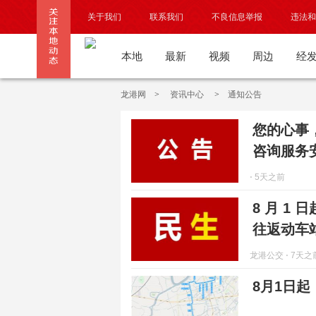
关于我们
联系我们
不良信息举报
违法和
本地
最新
视频
周边
经
龙港网
>
资讯中心
>
通知公告
您的心事
咨询服务
⋅ 5天之前
8 月 1
往返动车
龙港公交
⋅ 7天之
8月1日