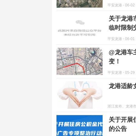
平安龙港
⋅ 06-02
关于龙港
临时限制
平安龙港
⋅ 06-01
@龙港车
变！
平安龙港
⋅ 05-29
龙港适龄
浙江发布、龙港
关于开展
的公告