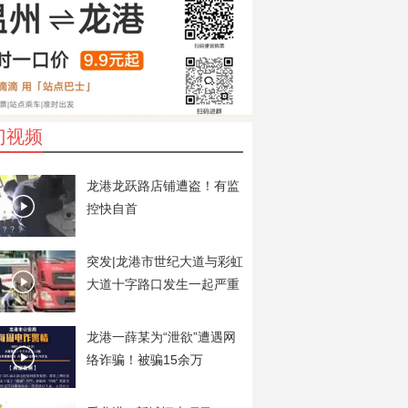
门视频
龙港龙跃路店铺遭盗！有监
控快自首
突发|龙港市世纪大道与彩虹
大道十字路口发生一起严重
交通事故
龙港一薛某为“泄欲”遭遇网
络诈骗！被骗15余万